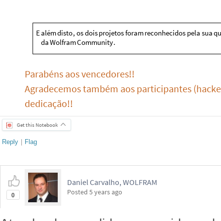
​E
além
disto
,
os
dois
projetos
foram
reconhecidos
pela
sua
qu
da
Wolfram
Community
.
Parabéns aos vencedores!!
Agradecemos também aos participantes (hackers
dedicação!!
Get this Notebook
Reply
|
Flag
Daniel Carvalho, WOLFRAM
Posted
5 years ago
0