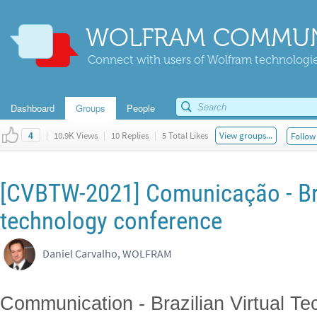
WOLFRAM COMMUN
Connect with users of Wolfram technologies
Dashboard
Groups
People
|
10.9K Views
|
10 Replies
|
5 Total Likes
View groups...
Follow 
4
[CVBTW-2021] Comunicação - Braz
technology conference
Daniel Carvalho, WOLFRAM
Communication - Brazilian Virtual T