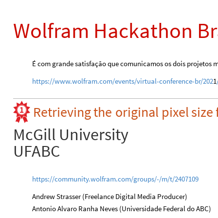
Wolfram Hackathon Bra
É com grande satisfação que comunicamos os dois projetos 
https
://
www
.
wolfram
.
com
/
events
/
virtual-conference-br
/
202
1
Retrieving
the
original
pixel
size
McGill
University
UFABC
https://community.wolfram.com/groups/-/m/t/2407109
Andrew Strasser (Freelance Digital Media Producer)
​Antonio Alvaro Ranha Neves (Universidade Federal do ABC)