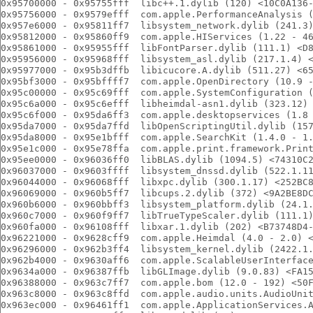
0x95700000 - 0x95755fff  libc++.1.dylib (120) <10C0A136
0x95756000 - 0x9579efff  com.apple.PerformanceAnalysis 
0x957e6000 - 0x95811ff7  libsystem_network.dylib (241.3
0x95812000 - 0x95860ff9  com.apple.HIServices (1.22 - 4
0x95861000 - 0x95955fff  libFontParser.dylib (111.1) <D
0x95956000 - 0x95968fff  libsystem_asl.dylib (217.1.4) 
0x95977000 - 0x95b3dffb  libicucore.A.dylib (511.27) <6
0x95bf3000 - 0x95bffff7  com.apple.OpenDirectory (10.9 
0x95c00000 - 0x95c69fff  com.apple.SystemConfiguration 
0x95c6a000 - 0x95c6efff  libheimdal-asn1.dylib (323.12)
0x95c6f000 - 0x95da6ff3  com.apple.desktopservices (1.8
0x95da7000 - 0x95da7ffd  libOpenScriptingUtil.dylib (15
0x95da8000 - 0x95e1bfff  com.apple.SearchKit (1.4.0 - 1
0x95e1c000 - 0x95e78ffa  com.apple.print.framework.Prin
0x95ee0000 - 0x96036ff0  libBLAS.dylib (1094.5) <74310C
0x96037000 - 0x9603ffff  libsystem_dnssd.dylib (522.1.1
0x96044000 - 0x96068fff  libxpc.dylib (300.1.17) <252BC
0x96069000 - 0x960b5ff7  libcups.2.dylib (372) <9A2BE8D
0x960b6000 - 0x960bbff3  libsystem_platform.dylib (24.1
0x960c7000 - 0x960f9ff7  libTrueTypeScaler.dylib (111.1
0x960fa000 - 0x96108fff  libxar.1.dylib (202) <B73748D4
0x96221000 - 0x9628cff9  com.apple.Heimdal (4.0 - 2.0) 
0x96296000 - 0x962b3ff4  libsystem_kernel.dylib (2422.1
0x962b4000 - 0x9630aff6  com.apple.ScalableUserInterfac
0x9634a000 - 0x96387ffb  libGLImage.dylib (9.0.83) <FA1
0x96388000 - 0x963c7ff7  com.apple.bom (12.0 - 192) <50
0x963c8000 - 0x963c8ffd  com.apple.audio.units.AudioUni
0x963ec000 - 0x96461ff1  com.apple.ApplicationServices.