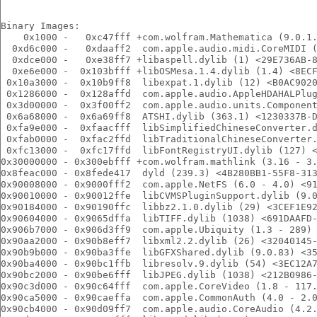
Binary Images:
    0x1000 -   0xc47fff +com.wolfram.Mathematica (9.0.1
  0xd6c000 -   0xdaaff2  com.apple.audio.midi.CoreMIDI 
  0xdce000 -   0xe38ff7 +libaspell.dylib (1) <29E736AB-
  0xe6e000 -  0x103bfff +libOSMesa.1.4.dylib (1.4) <8EC
 0x10a3000 -  0x10b9ff8  libexpat.1.dylib (12) <B0AC902
 0x1286000 -  0x128affd  com.apple.audio.AppleHDAHALPlu
 0x3d00000 -  0x3f00ff2  com.apple.audio.units.Componen
 0x6a68000 -  0x6a69ff8  ATSHI.dylib (363.1) <1230337B-
 0xfa9e000 -  0xfaacfff  libSimplifiedChineseConverter.
 0xfab0000 -  0xfac2ffd  libTraditionalChineseConverter
 0xfc13000 -  0xfc17ffd  libFontRegistryUI.dylib (127) 
0x30000000 - 0x300ebfff +com.wolfram.mathlink (3.16 - 3
0x8feac000 - 0x8fede417  dyld (239.3) <4B280BB1-55F8-31
0x90008000 - 0x9000fff2  com.apple.NetFS (6.0 - 4.0) <9
0x90010000 - 0x90012ffe  libCVMSPluginSupport.dylib (9.
0x90184000 - 0x90190ffc  libbz2.1.0.dylib (29) <3CEF1E9
0x90604000 - 0x9065dffa  libTIFF.dylib (1038) <691DAAFD
0x906b7000 - 0x906d3ff9  com.apple.Ubiquity (1.3 - 289)
0x90aa2000 - 0x90b8eff7  libxml2.2.dylib (26) <32040145
0x90b9b000 - 0x90ba3ffe  libGFXShared.dylib (9.0.83) <3
0x90ba4000 - 0x90bc1ffb  libresolv.9.dylib (54) <3EC12A
0x90bc2000 - 0x90be6fff  libJPEG.dylib (1038) <212B0986
0x90c3d000 - 0x90c64fff  com.apple.CoreVideo (1.8 - 117
0x90ca5000 - 0x90caeffa  com.apple.CommonAuth (4.0 - 2.
0x90cb4000 - 0x90d09ff7  com.apple.audio.CoreAudio (4.2