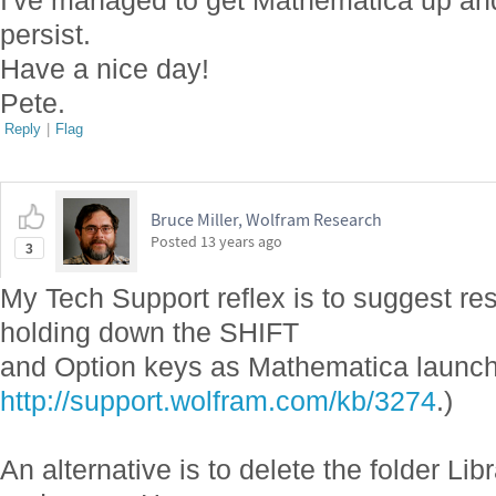
I've managed to get Mathematica up and
persist.
Have a nice day!
Pete.
Reply
|
Flag
Bruce Miller, Wolfram Research
Posted
13 years ago
3
My Tech Support reflex is to suggest reset
holding down the SHIFT
and Option keys as Mathematica launc
http://support.wolfram.com/kb/3274
.)
An alternative is to delete the folder L