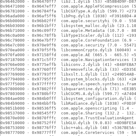
0x96462000 - 0x96470ff7  libz.1.dylib (53) <858B4D9F-D8
0x96471000 - 0x9647eff7  com.apple.AppleFSCompression (
0x96781000 - 0x96784ffa  libCGXType.A.dylib (599.7) <27
0x96ada000 - 0x96af5ff6  libPng.dylib (1038) <F39168D4-
0x96b00000 - 0x96b02fff  com.apple.securityhi (9.0 - 55
0x96b03000 - 0x96b1bff7  libsystem_malloc.dylib (23.1.1
0x96b71000 - 0x96c09ff7  com.apple.Metadata (10.7.0 - 8
0x96c0a000 - 0x96c78ffb  libType1Scaler.dylib (112) <19
0x96c79000 - 0x96e7bff7  com.apple.CoreFoundation (6.9 
0x96e7c000 - 0x970e9ff6  com.apple.security (7.0 - 5547
0x970ea000 - 0x970f5ffb  libcommonCrypto.dylib (60049) 
0x970fa000 - 0x97158ffd  com.apple.AE (665.5 - 665.5) <
0x97187000 - 0x971c5ff7  com.apple.NavigationServices (
0x9766e000 - 0x9775effb  libiconv.2.dylib (41) <848FEBA
0x9775f000 - 0x97760fff  libremovefile.dylib (33) <ED35
0x97769000 - 0x97793fff  libxslt.1.dylib (13) <249D54AB
0x97794000 - 0x97795fff  libsystem_blocks.dylib (63) <2
0x977f5000 - 0x977ffff7  com.apple.speech.synthesis.fra
0x97800000 - 0x97802fff  libquarantine.dylib (71) <EE3B
0x97803000 - 0x9780bff7  libCGCMS.A.dylib (599.7) <A740
0x984ae000 - 0x984b0fff  libsystem_configuration.dylib 
0x984b9000 - 0x984bbffb  libRadiance.dylib (1038) <F0D3
0x9851b000 - 0x98536ff5  com.apple.openscripting (1.4 -
0x98537000 - 0x98545ff7  com.apple.Sharing (132.2 - 132
0x9870e000 - 0x9870fffc  com.apple.TrustEvaluationAgent
0x98710000 - 0x98752fff  libGLU.dylib (9.0.83) <0D9BFE5
0x98753000 - 0x98776ff7  libc++abi.dylib (48) <5367BE5A
0x98777000 - 0x98777fff  com.apple.CoreServices (59 - 5