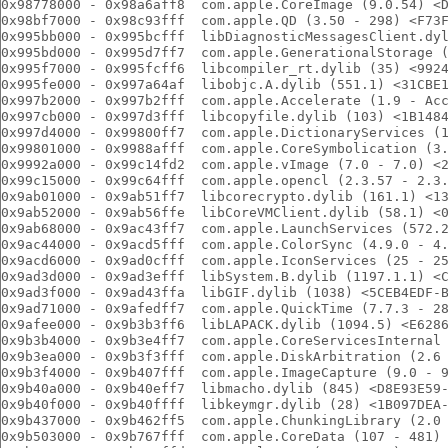
0x98778000 - 0x98a6aff8  com.apple.CoreImage (9.0.54) <
0x98bf7000 - 0x98c93fff  com.apple.QD (3.50 - 298) <F73
0x995bb000 - 0x995bcfff  libDiagnosticMessagesClient.dy
0x995bd000 - 0x995d7ff7  com.apple.GenerationalStorage 
0x995f7000 - 0x995fcff6  libcompiler_rt.dylib (35) <992
0x995fe000 - 0x997a64af  libobjc.A.dylib (551.1) <31CBE
0x997b2000 - 0x997b2fff  com.apple.Accelerate (1.9 - Ac
0x997cb000 - 0x997d3fff  libcopyfile.dylib (103) <1B148
0x997d4000 - 0x99800ff7  com.apple.DictionaryServices (
0x99801000 - 0x9988afff  com.apple.CoreSymbolication (3
0x9992a000 - 0x99c14fd2  com.apple.vImage (7.0 - 7.0) <
0x99c15000 - 0x99c64fff  com.apple.opencl (2.3.57 - 2.3
0x9ab01000 - 0x9ab51ff7  libcorecrypto.dylib (161.1) <1
0x9ab52000 - 0x9ab56ffe  libCoreVMClient.dylib (58.1) <
0x9ab68000 - 0x9ac43ff7  com.apple.LaunchServices (572.
0x9ac44000 - 0x9acd5fff  com.apple.ColorSync (4.9.0 - 4
0x9acd6000 - 0x9ad0cfff  com.apple.IconServices (25 - 2
0x9ad3d000 - 0x9ad3efff  libSystem.B.dylib (1197.1.1) <
0x9ad3f000 - 0x9ad43ffa  libGIF.dylib (1038) <5CEB4EDF-
0x9ad71000 - 0x9afedff7  com.apple.QuickTime (7.7.3 - 2
0x9afee000 - 0x9b3b3ff6  libLAPACK.dylib (1094.5) <E628
0x9b3b4000 - 0x9b3e4ff7  com.apple.CoreServicesInternal
0x9b3ea000 - 0x9b3f3fff  com.apple.DiskArbitration (2.6
0x9b3f4000 - 0x9b407fff  com.apple.ImageCapture (9.0 - 
0x9b40a000 - 0x9b40eff7  libmacho.dylib (845) <D8E93E59
0x9b40f000 - 0x9b40ffff  libkeymgr.dylib (28) <1B097DEA
0x9b437000 - 0x9b462ff5  com.apple.ChunkingLibrary (2.0
0x9b503000 - 0x9b767fff  com.apple.CoreData (107 - 481)