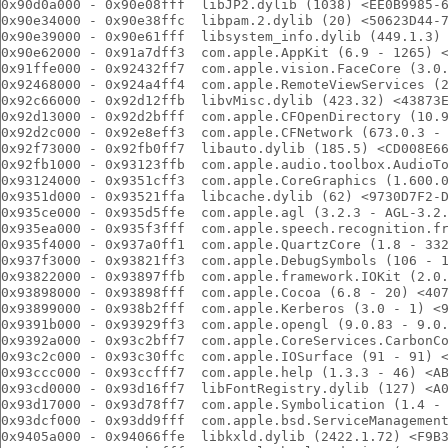
0x90d0a000 - 0x90e08fff  libJP2.dylib (1038) <EE0B9985-
0x90e34000 - 0x90e38ffc  libpam.2.dylib (20) <50623D44-
0x90e39000 - 0x90e61fff  libsystem_info.dylib (449.1.3)
0x90e62000 - 0x91a7dff3  com.apple.AppKit (6.9 - 1265) 
0x91ffe000 - 0x92432ff7  com.apple.vision.FaceCore (3.0
0x92468000 - 0x924a4ff4  com.apple.RemoteViewServices (
0x92c66000 - 0x92d12ffb  libvMisc.dylib (423.32) <43873
0x92d13000 - 0x92d2bfff  com.apple.CFOpenDirectory (10.
0x92d2c000 - 0x92e8eff3  com.apple.CFNetwork (673.0.3 -
0x92f73000 - 0x92fb0ff7  libauto.dylib (185.5) <CD008E6
0x92fb1000 - 0x93123ffb  com.apple.audio.toolbox.AudioT
0x93124000 - 0x9351cff3  com.apple.CoreGraphics (1.600.
0x9351d000 - 0x93521ffa  libcache.dylib (62) <9730D7F2-
0x935ce000 - 0x935d5ffe  com.apple.agl (3.2.3 - AGL-3.2
0x935ea000 - 0x935f3fff  com.apple.speech.recognition.f
0x935f4000 - 0x937a0ff1  com.apple.QuartzCore (1.8 - 33
0x937f3000 - 0x93821ff3  com.apple.DebugSymbols (106 - 
0x93822000 - 0x93897ffb  com.apple.framework.IOKit (2.0
0x93898000 - 0x93898fff  com.apple.Cocoa (6.8 - 20) <40
0x93899000 - 0x938b2fff  com.apple.Kerberos (3.0 - 1) <
0x9391b000 - 0x93929ff3  com.apple.opengl (9.0.83 - 9.0
0x9392a000 - 0x93c2bff7  com.apple.CoreServices.CarbonC
0x93c2c000 - 0x93c30ffc  com.apple.IOSurface (91 - 91) 
0x93ccc000 - 0x93ccfff7  com.apple.help (1.3.3 - 46) <A
0x93cd0000 - 0x93d16ff7  libFontRegistry.dylib (127) <A
0x93d17000 - 0x93d78ff7  com.apple.Symbolication (1.4 -
0x93dcf000 - 0x93dd9fff  com.apple.bsd.ServiceManagemen
0x9405a000 - 0x94066ffe  libkxld.dylib (2422.1.72) <F9B