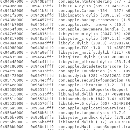
0x94067000 - 0x940bafff  com.apple.htmlrendering (77 - 
0x940ed000 - 0x94115ff7  libRIP.A.dylib (599.7) <461297
0x941b8000 - 0x941b8fff  com.apple.Carbon (154 - 157) <
0x941f2000 - 0x9420affd  libdispatch.dylib (339.1.9) <6
0x9438a000 - 0x94457ff7  com.apple.backup.framework (1.
0x944b7000 - 0x9454eff7  com.apple.ink.framework (10.9 
0x9454f000 - 0x947e4fff  com.apple.RawCamera.bundle (5.
0x947e5000 - 0x94816ffa  libsystem_m.dylib (3047.16) <2
0x94817000 - 0x948a9ffe  libsystem_c.dylib (997.1.1) <D
0x948aa000 - 0x948adfff  libdyld.dylib (239.3) <729B32A
0x94988000 - 0x9498bff9  com.apple.TCC (1.0 - 1) <A5FCF
0x94a95000 - 0x94a9efff  libsystem_notify.dylib (121) <
0x94b35000 - 0x94c47ffc  libsqlite3.dylib (158) <B3DB0F
0x94c48000 - 0x94c4fffb  libsystem_pthread.dylib (53.1.
0x94c86000 - 0x94ceffff  com.apple.datadetectorscore (5
0x94cf0000 - 0x9501bff6  com.apple.Foundation (6.9 - 10
0x95473000 - 0x95474ffd  libunc.dylib (28) <22A126A1-DC
0x95476000 - 0x954ecff3  com.apple.securityfoundation (
0x954ed000 - 0x954fafff  com.apple.Librarian (1.2 - 1) 
0x95509000 - 0x95514fff  com.apple.CrashReporterSupport
0x95515000 - 0x9551bffb  libunwind.dylib (35.3) <099D1A
0x9551c000 - 0x95524fff  liblaunch.dylib (842.1.4) <379
0x95525000 - 0x95576ff1  libstdc++.6.dylib (60) <354F28
0x956a5000 - 0x956a5fff  com.apple.ApplicationServices 
0x956a6000 - 0x956b6ff5  com.apple.LangAnalysis (1.7.0 
0x956b7000 - 0x956b8ffa  libsystem_sandbox.dylib (278.1
0x956b9000 - 0x956bafff  liblangid.dylib (117) <F18F76C
0x956bb000 - 0x956cfff9  com.apple.MultitouchSupport.fr