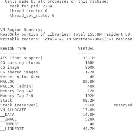
  Calls made by all processes on this machine:
    task_for_pid: 2264
    thread_create: 0
    thread_set_state: 0
VM Region Summary:
ReadOnly portion of Libraries: Total=155.8M resident=50
Writable regions: Total=147.1M written=7804K(5%) reside
REGION TYPE                      VIRTUAL
===========                      =======
ATS (font support)                 33.1M
CG backing stores                   168K
CG image                            300K
CG shared images                    172K
Kernel Alloc Once                     4K
MALLOC                             82.8M
MALLOC (admin)                       48K
Memory Tag 242                       12K
Memory Tag 249                      192K
Stack                              68.2M
Stack (reserved)                    516K        reserve
VM_ALLOCATE                        17.6M
__DATA                             14.8M
__IMAGE                             528K
__IMPORT                              4K
__LINKEDIT                         44.7M