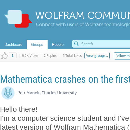
WOLFRAM COMMUN
Connect with users of Wolfram technologies
Dashboard
Groups
People
|
9.2K Views
|
2 Replies
|
5 Total Likes
View groups...
Follow th
1
Mathematica crashes on the firs
Petr Manek, Charles University
Hello there!
I'm a computer science student and I've j
latest version of Wolfram Mathematica (