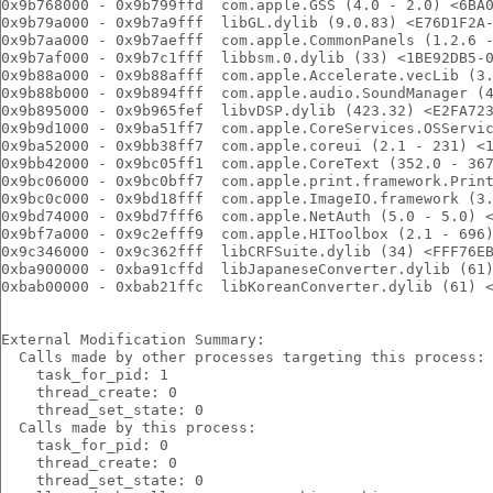
0x9b768000 - 0x9b799ffd  com.apple.GSS (4.0 - 2.0) <6BA
0x9b79a000 - 0x9b7a9fff  libGL.dylib (9.0.83) <E76D1F2A
0x9b7aa000 - 0x9b7aefff  com.apple.CommonPanels (1.2.6 
0x9b7af000 - 0x9b7c1fff  libbsm.0.dylib (33) <1BE92DB5-
0x9b88a000 - 0x9b88afff  com.apple.Accelerate.vecLib (3
0x9b88b000 - 0x9b894fff  com.apple.audio.SoundManager (
0x9b895000 - 0x9b965fef  libvDSP.dylib (423.32) <E2FA72
0x9b9d1000 - 0x9ba51ff7  com.apple.CoreServices.OSServi
0x9ba52000 - 0x9bb38ff7  com.apple.coreui (2.1 - 231) <
0x9bb42000 - 0x9bc05ff1  com.apple.CoreText (352.0 - 36
0x9bc06000 - 0x9bc0bff7  com.apple.print.framework.Prin
0x9bc0c000 - 0x9bd18fff  com.apple.ImageIO.framework (3
0x9bd74000 - 0x9bd7fff6  com.apple.NetAuth (5.0 - 5.0) 
0x9bf7a000 - 0x9c2efff9  com.apple.HIToolbox (2.1 - 696
0x9c346000 - 0x9c362fff  libCRFSuite.dylib (34) <FFF76E
0xba900000 - 0xba91cffd  libJapaneseConverter.dylib (61
0xbab00000 - 0xbab21ffc  libKoreanConverter.dylib (61) 
External Modification Summary:
  Calls made by other processes targeting this process:
    task_for_pid: 1
    thread_create: 0
    thread_set_state: 0
  Calls made by this process:
    task_for_pid: 0
    thread_create: 0
    thread_set_state: 0