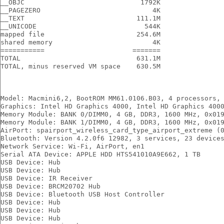
__OBJC                             1792K
__PAGEZERO                            4K
__TEXT                            111.1M
__UNICODE                           544K
mapped file                       254.6M
shared memory                         4K
===========                      =======
TOTAL                             631.1M
TOTAL, minus reserved VM space    630.5M
Model: Macmini6,2, BootROM MM61.0106.B03, 4 processors,
Graphics: Intel HD Graphics 4000, Intel HD Graphics 400
Memory Module: BANK 0/DIMM0, 4 GB, DDR3, 1600 MHz, 0x01
Memory Module: BANK 1/DIMM0, 4 GB, DDR3, 1600 MHz, 0x01
AirPort: spairport_wireless_card_type_airport_extreme (
Bluetooth: Version 4.2.0f6 12982, 3 services, 23 device
Network Service: Wi-Fi, AirPort, en1
Serial ATA Device: APPLE HDD HTS541010A9E662, 1 TB
USB Device: Hub
USB Device: Hub
USB Device: IR Receiver
USB Device: BRCM20702 Hub
USB Device: Bluetooth USB Host Controller
USB Device: Hub
USB Device: Hub
USB Device: Hub