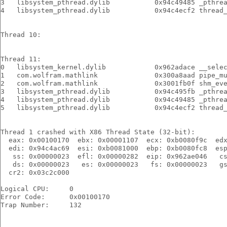
3   libsystem_pthread.dylib           0x94c49485 _pthre
4   libsystem_pthread.dylib           0x94c4ecf2 thread
Thread 10:
Thread 11:
0   libsystem_kernel.dylib            0x962adace __sele
1   com.wolfram.mathlink              0x300a8aad pipe_m
2   com.wolfram.mathlink              0x3001fb0f shm_ev
3   libsystem_pthread.dylib           0x94c495fb _pthre
4   libsystem_pthread.dylib           0x94c49485 _pthre
5   libsystem_pthread.dylib           0x94c4ecf2 thread
Thread 1 crashed with X86 Thread State (32-bit):
  eax: 0x00100170  ebx: 0x00001107  ecx: 0xb0080f9c  ed
  edi: 0x94c4ac69  esi: 0xb0081000  ebp: 0xb0080fc8  es
   ss: 0x00000023  efl: 0x00000282  eip: 0x962ae046   c
   ds: 0x00000023   es: 0x00000023   fs: 0x00000023   g
  cr2: 0x03c2c000
Logical CPU:     0
Error Code:      0x00100170
Trap Number:     132