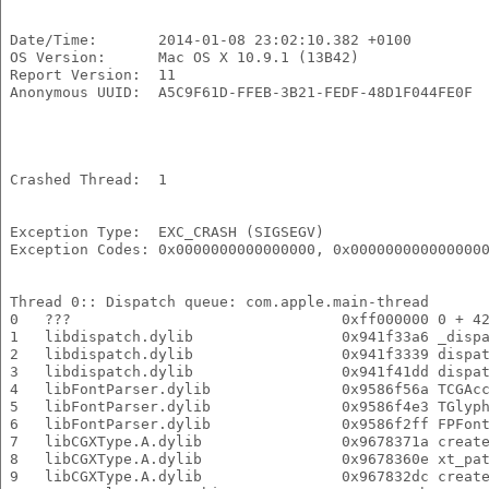
 Date/Time:       2014-01-08 23:02:10.382 +0100
 OS Version:      Mac OS X 10.9.1 (13B42)
 Report Version:  11
 Anonymous UUID:  A5C9F61D-FFEB-3B21-FEDF-48D1F044FE0F
 Crashed Thread:  1
 Exception Type:  EXC_CRASH (SIGSEGV)
 Exception Codes: 0x0000000000000000, 0x000000000000000
 Thread 0:: Dispatch queue: com.apple.main-thread
 0   ???                               0xff000000 0 + 4
 1   libdispatch.dylib                 0x941f33a6 _disp
 2   libdispatch.dylib                 0x941f3339 dispa
 3   libdispatch.dylib                 0x941f41dd dispa
 4   libFontParser.dylib               0x9586f56a TCGAc
 5   libFontParser.dylib               0x9586f4e3 TGlyp
 6   libFontParser.dylib               0x9586f2ff FPFon
 7   libCGXType.A.dylib                0x9678371a creat
 8   libCGXType.A.dylib                0x9678360e xt_pa
 9   libCGXType.A.dylib                0x967832dc creat