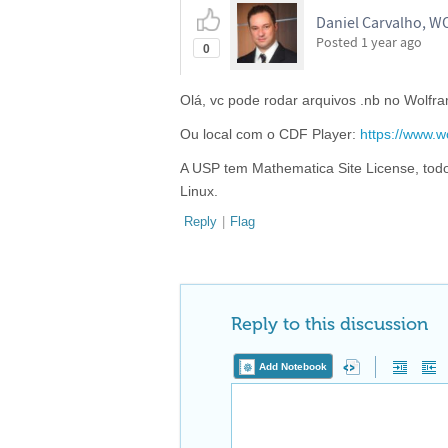
Daniel Carvalho, 
Posted
1 year ago
0
Olá, vc pode rodar arquivos .nb no Wolf
Ou local com o CDF Player:
https://www.w
A USP tem Mathematica Site License, tod
Linux.
Reply
|
Flag
Reply to this discussion
Add Notebook