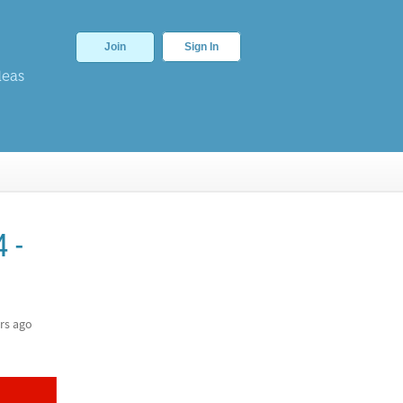
Join
Sign In
deas
 -
rs ago