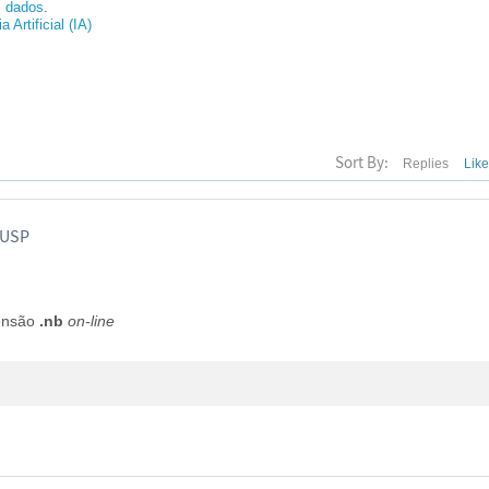
s dados
.
a Artificial (IA)
Sort By:
Replies
Lik
 USP
tensão
.nb
on-line