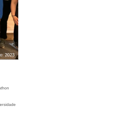
athon
versidade