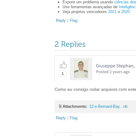
Expore um problema usando
ciências do
Use ferramentas avançadas de
Inteligênci
Veja projetos vencedores
2021
e
2020
:
Reply
|
Flag
2 Replies
Giuseppe Stephan,
Posted
2 years ago
1
Como eu consigo rodar arquivos com ex
Attachments:
12-s-Bernard-Bay...nb
Reply
|
Flag