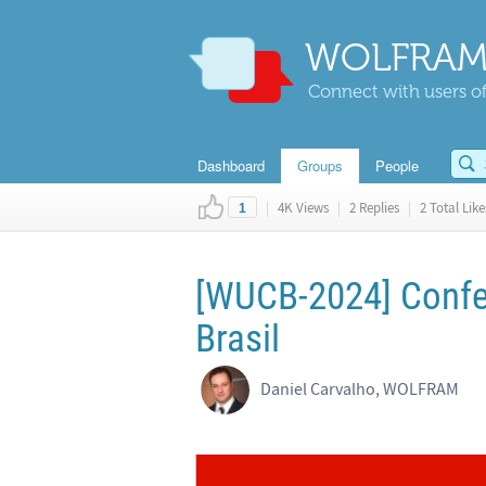
WOLFRAM
Connect with users of
Dashboard
Groups
People
|
4K Views
|
2 Replies
|
2 Total Like
1
[WUCB-2024] Confer
Brasil
Daniel Carvalho, WOLFRAM