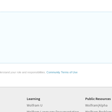
erstand your role and responsibilities.
Community Terms of Use
Learning
Public Resources
Wolfram U
Wolfram|Alpha
Wolfram Language Documentation
Wolfram Problem