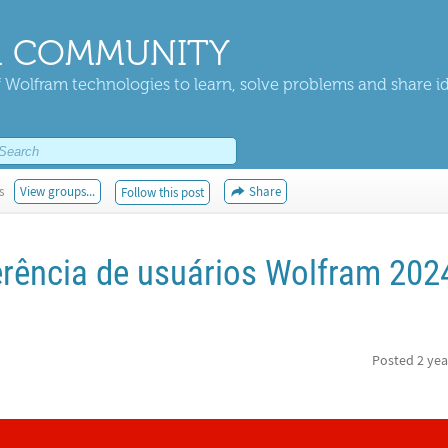
 COMMUNITY
 Wolfram technologies to learn, solve problems and share i
s
View groups...
Share
Follow this post
ência de usuários Wolfram 2024
Posted
2 yea