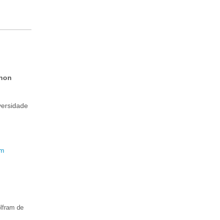
hon
versidade
om
lfram de