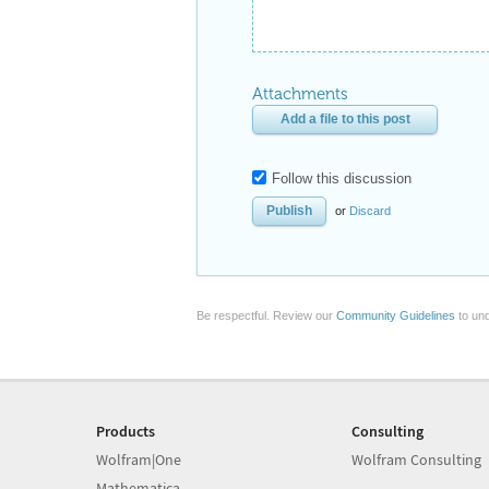
Attachments
Add a file to this post
Follow this discussion
or
Discard
Be respectful. Review our
Community Guidelines
to und
Products
Consulting
Wolfram|One
Wolfram Consulting
Mathematica