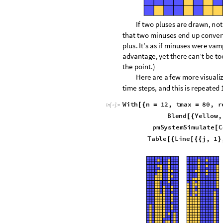
I
f
t
w
o
p
l
u
s
e
s
a
r
e
d
r
a
w
n
,
n
o
t
t
h
a
t
t
w
o
m
i
n
u
s
e
s
e
n
d
u
p
c
o
n
v
e
r
p
l
u
s
.
I
t
’
s
a
s
i
f
m
i
n
u
s
e
s
w
e
r
e
v
a
m
a
d
v
a
n
t
a
g
e
,
y
e
t
t
h
e
r
e
c
a
n
’
t
b
e
t
o
t
h
e
p
o
i
n
t
.
)
H
e
r
e
a
r
e
a
f
e
w
m
o
r
e
v
i
s
u
a
l
i
t
i
m
e
s
t
e
p
s
,
a
n
d
t
h
i
s
i
s
r
e
p
e
a
t
e
d
W
i
t
h
n
1
2
,
t
m
a
x
8
0
,
r
[
{
=
=
I
n
[
]
:
=

B
l
e
n
d
Y
e
l
l
o
w
,
[
{
p
m
S
y
s
t
e
m
S
i
m
u
l
a
t
e
C
[
T
a
b
l
e
L
i
n
e
j
,
1
[
{
[
{
{
}