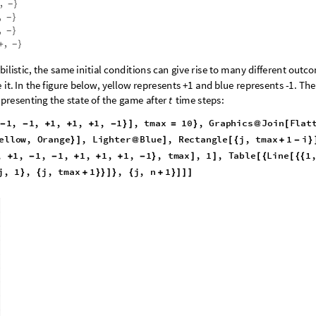
,
}
-
,
}
-
,
}
-
,
+
}
-
b
i
l
i
s
t
i
c
,
t
h
e
s
a
m
e
i
n
i
t
i
a
l
c
o
n
d
i
t
i
o
n
s
c
a
n
g
i
v
e
r
i
s
e
t
o
m
a
n
y
d
i
f
f
e
r
e
n
t
o
u
t
c
o
e
i
t
.
I
n
t
h
e
f
i
g
u
r
e
b
e
l
o
w
,
y
e
l
l
o
w
r
e
p
r
e
s
e
n
t
s
+
1
a
n
d
b
l
u
e
r
e
p
r
e
s
e
n
t
s
-
1
.
T
h
e
e
p
r
e
s
e
n
t
i
n
g
t
h
e
s
t
a
t
e
o
f
t
h
e
g
a
m
e
a
f
t
e
r
t
i
m
e
s
t
e
p
s
:
t
1
,
1
,
1
,
1
,
1
,
1
,
t
m
a
x
1
0
,
G
r
a
p
h
i
c
s
J
o
i
n
F
l
a
t
-
-
+
+
+
-
}
]
=
}
@
[
e
l
l
o
w
,
O
r
a
n
g
e
,
L
i
g
h
t
e
r
B
l
u
e
,
R
e
c
t
a
n
g
l
e
j
,
t
m
a
x
1
i
}
]
@
]
[
{
+
-
}
,
1
,
1
,
1
,
1
,
1
,
1
,
1
,
t
m
a
x
,
1
,
T
a
b
l
e
L
i
n
e
1
+
-
-
+
+
+
-
}
]
]
[
{
[
{
{
j
,
1
,
j
,
t
m
a
x
1
,
j
,
n
1
}
{
+
}
}
]
}
{
+
}
]
]
]