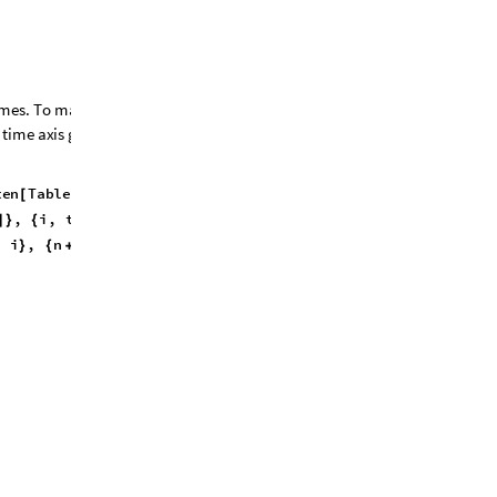
m
e
s
.
T
o
m
a
k
e
t
h
e
o
u
t
p
u
t
e
a
s
i
e
r
t
o
t
i
m
e
a
x
i
s
g
o
e
s
f
r
o
m
t
o
p
t
o
b
o
t
t
o
m
,
t
e
n
T
a
b
l
e
I
f
i
,
j
1
,
[
[
{
[
#
[
[
]
]

,
i
,
t
m
a
x
,
j
,
n
&
]
}
{
}
{
}
]
@
,
i
,
n
1
,
i
,
i
,
t
m
a
x
}
{
+
}
}
]
}
{
+