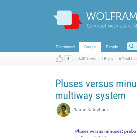
WOLFRAM
Connect with users of
Dashboard
Groups
People
|
8.3K Views
|
1 Reply
|
8 Total Lik
8
Pluses versus minus
multiway system
Rauan Kaldybaev
Pluses versus minuses: probab