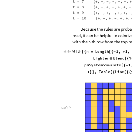
t
7
,
,
,
,
,
,
=
{
+
+
+
+
-
-
-
t
8
,
,
,
,
,
,
=
{
+
+
+
+
+
+
-
t
9
,
,
,
,
,
,
=
{
+
+
+
+
+
+
-
t
1
0
,
,
,
,
,
,
=
{
+
+
+
+
+
-
B
e
c
a
u
s
e
t
h
e
r
u
l
e
s
a
r
e
p
r
o
b
a
r
e
a
d
,
i
t
c
a
n
b
e
h
e
l
p
f
u
l
t
o
c
o
l
o
r
i
z
w
i
t
h
t
h
e
-
t
h
r
o
w
f
r
o
m
t
h
e
t
o
p
r
t
W
i
t
h
n
L
e
n
g
t
h
1
,
1
,
[
{
=
[
{
-
+
I
n
[
]
:
=

L
i
g
h
t
e
r
B
l
e
n
d
Y
@
[
{
p
m
S
y
s
t
e
m
S
i
m
u
l
a
t
e
1
[
{
-
1
,
T
a
b
l
e
L
i
n
e
}
]
[
{
[
{
{
O
u
t
[
]
=
