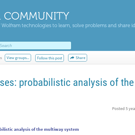
 COMMUNITY
 Wolfram technologies to learn, solve problems and share i
es
View groups...
Share
Follow this post
es: probabilistic analysis of the
Posted
5 yea
ilistic analysis of the multiway system