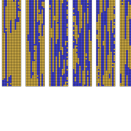
,
,
,
,
,
,