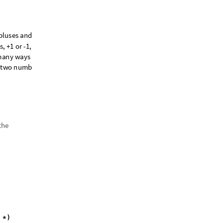
p
l
u
s
e
s
a
n
d
m
i
n
u
s
e
s
a
n
d
l
e
a
d
t
o
s
,
+
1
o
r
-
1
,
f
o
r
e
x
a
m
p
l
e
,
m
a
n
y
w
a
y
s
t
h
i
s
c
a
n
b
e
d
o
n
e
,
b
u
t
t
w
o
n
u
m
b
e
r
s
f
r
o
m
t
h
e
l
i
s
t
a
n
d
the
*
)