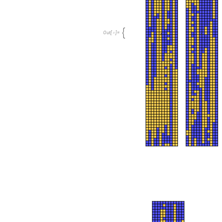
,
,

O
u
t
[
]
=
