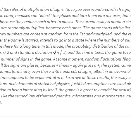
e
d
t
h
e
r
u
l
e
s
o
f
m
u
l
t
i
p
l
i
c
a
t
i
o
n
o
f
s
i
g
n
s
.
H
a
v
e
y
o
u
e
v
e
r
w
o
n
d
e
r
e
d
w
h
i
c
h
s
i
g
n
,
n
e
h
a
n
d
,
m
i
n
u
s
e
s
c
a
n
“
i
n
f
e
c
t
”
t
h
e
p
l
u
s
e
s
a
n
d
t
u
r
n
t
h
e
m
i
n
t
o
m
i
n
u
s
e
s
,
b
u
t
b
e
c
a
u
s
e
t
h
e
y
r
e
d
u
c
e
e
a
c
h
o
t
h
e
r
t
o
p
l
u
s
e
s
.
T
h
e
c
u
r
r
e
n
t
e
s
s
a
y
i
s
a
b
o
u
t
a
s
i
a
r
e
r
a
n
d
o
m
l
y
m
u
l
t
i
p
l
i
e
d
b
e
t
w
e
e
n
e
a
c
h
o
t
h
e
r
.
T
h
e
g
a
m
e
s
t
a
r
t
s
w
i
t
h
a
l
i
s
t
t
w
o
n
u
m
b
e
r
s
a
r
e
c
h
o
s
e
n
a
t
r
a
n
d
o
m
f
r
o
m
t
h
e
l
i
s
t
a
n
d
m
u
l
t
i
p
l
i
e
d
,
a
n
d
t
h
e
r
e
r
t
h
e
g
a
m
e
i
s
s
t
a
r
t
e
d
,
i
t
t
e
n
d
s
t
o
g
o
i
n
t
o
a
s
t
a
t
e
w
h
e
r
e
t
h
e
n
u
m
b
e
r
s
o
f
p
l
u
n
s
t
h
e
r
e
f
o
r
a
l
o
n
g
t
i
m
e
.
I
n
t
h
i
s
m
o
d
e
,
t
h
e
p
r
o
b
a
b
i
l
i
t
y
d
i
s
t
r
i
b
u
t
i
o
n
o
f
t
h
e
n
u
n
a
n
d
s
t
a
n
d
a
r
d
d
e
v
i
a
t
i
o
n
,
a
n
d
t
h
e
t
i
m
e
i
t
t
a
k
e
s
t
h
e
g
a
m
e
t
o
r
e
2
n
2
n
/

l
n
u
m
b
e
r
o
f
s
i
g
n
s
i
n
t
h
e
g
a
m
e
.
A
t
s
o
m
e
m
o
m
e
n
t
,
r
a
n
d
o
m
f
l
u
c
t
u
a
t
i
o
n
s
f
l
i
n
g
a
l
l
t
h
e
s
i
g
n
s
a
r
e
p
l
u
s
e
s
;
b
e
c
a
u
s
e
+
t
i
m
e
s
+
a
g
a
i
n
g
i
v
e
s
a
+
,
t
h
e
s
y
s
t
e
m
c
a
n
n
g
a
m
e
s
t
e
r
m
i
n
a
t
e
,
e
v
e
n
t
h
o
s
e
w
i
t
h
h
u
n
d
r
e
d
s
o
f
s
i
g
n
s
,
a
l
b
e
i
t
i
n
a
n
o
v
e
r
w
h
e
l
t
i
m
e
a
p
p
e
a
r
s
t
o
b
e
e
x
p
o
n
e
n
t
i
a
l
i
n
.
T
o
a
r
r
i
v
e
a
t
t
h
e
s
e
r
e
s
u
l
t
s
,
t
h
e
e
s
s
a
y
u
n
i
o
n
s
,
a
n
d
e
l
e
m
e
n
t
s
o
f
s
t
a
t
i
s
t
i
c
a
l
p
h
y
s
i
c
s
;
j
u
s
t
i
f
i
e
d
a
s
s
u
m
p
t
i
o
n
s
a
r
e
u
s
e
d
a
l
t
i
o
n
t
o
b
e
i
n
g
i
n
t
e
r
e
s
t
i
n
g
b
y
i
t
s
e
l
f
,
t
h
e
g
a
m
e
i
s
a
g
r
e
a
t
t
o
y
m
o
d
e
l
f
o
r
s
t
a
t
i
s
t
i
s
l
i
k
e
t
h
e
s
e
c
o
n
d
l
a
w
o
f
t
h
e
r
m
o
d
y
n
a
m
i
c
s
,
m
i
c
r
o
s
t
a
t
e
s
a
n
d
m
a
c
r
o
s
t
a
t
e
s
,
r
a
s
.