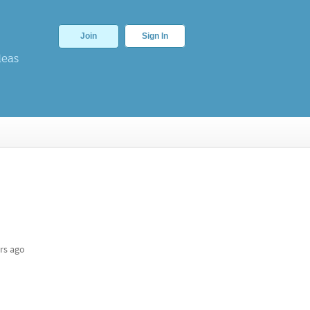
Join
Sign In
deas
rs ago