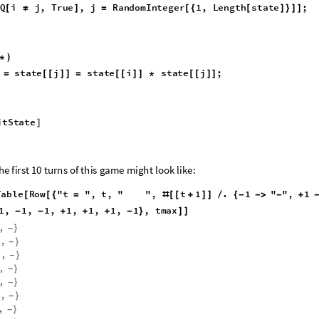
Q
i
j
,
T
r
u
e
,
j
R
a
n
d
o
m
I
n
t
e
g
e
r
1
,
L
e
n
g
t
h
s
t
a
t
e
;
[
≠
]
=
[
{
[
]
}
]
]
*
)
s
t
a
t
e
j
s
t
a
t
e
i
s
t
a
t
e
j
;
=
[
[
]
]
=
[
[
]
]
*
[
[
]
]
i
t
S
t
a
t
e
]
h
e
f
i
r
s
t
1
0
t
u
r
n
s
o
f
t
h
i
s
g
a
m
e
m
i
g
h
t
l
o
o
k
l
i
k
e
:
T
a
b
l
e
R
o
w
"
t
"
,
t
,
"
"
,
t
1
.
1
"
"
,
1
[
[
{
=
#
[
[
+
]
]
/
{
-
-
>
-
+
1
,
1
,
1
,
1
,
1
,
1
,
1
,
t
m
a
x
-
-
+
+
+
-
}
]
]
,
}
-
,
}
-
,
+
}
-
,
}
-
,
}
-
,
}
-
,
}
-