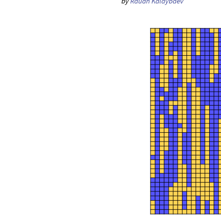
by
Rauan Kaldybaev