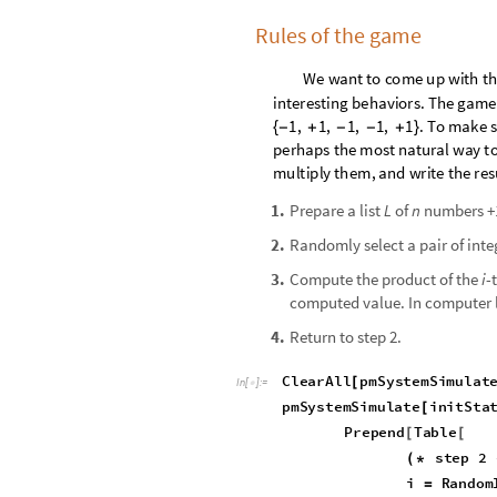
Rules of the game
W
e
w
a
n
t
t
o
c
o
m
e
u
p
w
i
t
h
t
h
i
n
t
e
r
e
s
t
i
n
g
b
e
h
a
v
i
o
r
s
.
T
h
e
g
a
m
e
.
T
o
m
a
k
e
s
1
,
1
,
1
,
1
,
1
{
-
+
-
-
+
}
p
e
r
h
a
p
s
t
h
e
m
o
s
t
n
a
t
u
r
a
l
w
a
y
t
m
u
l
t
i
p
l
y
t
h
e
m
,
a
n
d
w
r
i
t
e
t
h
e
r
e
s
Prepare a list
of
numbers +1
1
.
L
n
Randomly select a pair of int
2
.
Compute the product of the
-
3
.
i
computed value. In computer
Return to step 2.
4
.
C
l
e
a
r
A
l
l
p
m
S
y
s
t
e
m
S
i
m
u
l
a
t
[
I
n
[
]
:
=

p
m
S
y
s
t
e
m
S
i
m
u
l
a
t
e
i
n
i
t
S
t
a
[
P
r
e
p
e
n
d
T
a
b
l
e
[
[
s
t
e
p
2
(
*
i
R
a
n
d
o
m
=