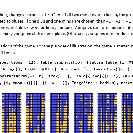
h
i
n
g
c
h
a
n
g
e
s
b
e
c
a
u
s
e
.
I
f
t
w
o
m
i
n
u
s
e
s
a
r
e
c
h
o
s
e
n
,
t
h
e
p
r
o
1
1
1
+
*
+
=
+
t
e
d
t
o
p
l
u
s
e
s
.
I
f
o
n
e
p
l
u
s
a
n
d
o
n
e
m
i
n
u
s
a
r
e
c
h
o
s
e
n
,
t
h
e
n
,
1
1
1
-
*
+
=
-
p
i
r
e
s
a
n
d
p
l
u
s
e
s
w
e
r
e
o
r
d
i
n
a
r
y
h
u
m
a
n
s
.
V
a
m
p
i
r
e
s
c
a
n
t
u
r
n
h
u
m
a
n
s
i
n
t
o
o
m
a
n
y
v
a
m
p
i
r
e
s
a
t
t
h
e
s
a
m
e
p
l
a
c
e
.
(
O
f
c
o
u
r
s
e
,
v
a
m
p
i
r
e
s
d
o
n
’
t
r
e
d
u
c
e
e
z
a
t
i
o
n
s
o
f
t
h
e
g
a
m
e
.
F
o
r
t
h
e
p
u
r
p
o
s
e
o
f
i
l
l
u
s
t
r
a
t
i
o
n
,
t
h
e
g
a
m
e
i
s
s
t
a
r
t
e
d
1
1
t
i
m
e
s
:
e
p
e
t
i
t
i
o
n
s
1
1
,
T
a
b
l
e
G
r
a
p
h
i
c
s
J
o
i
n
F
l
a
t
t
e
n
T
a
b
l
e
I
f
=
}
[
[
[
[
[
{
[
#
O
r
a
n
g
e
,
L
i
g
h
t
e
r
B
l
u
e
,
R
e
c
t
a
n
g
l
e
j
,
t
m
a
x
1
i
,
i
}
]
@
]
[
{
+
-
}
]
}
{
o
n
s
t
a
n
t
A
r
r
a
y
1
,
n
,
t
m
a
x
,
1
,
T
a
b
l
e
L
i
n
e
1
,
i
,
n
[
-
]
]
]
[
{
[
{
{
}
{
+
,
j
,
t
m
a
x
1
,
j
,
n
1
,
I
m
a
g
e
S
i
z
e
M
e
d
i
u
m
,
r
e
p
e
t
{
+
}
}
]
}
{
+
}
]
]

]