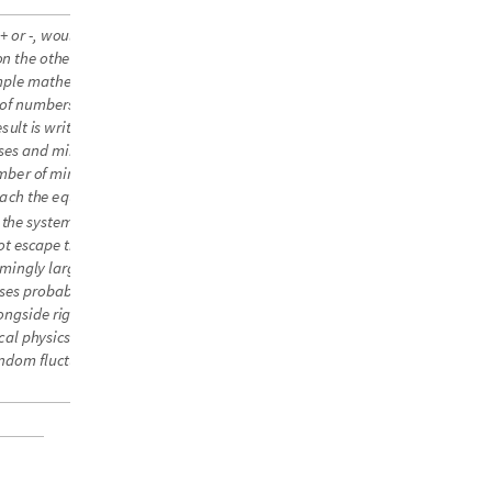
+
o
r
-
,
w
o
u
l
d
w
i
n
i
n
a
o
n
t
h
e
o
t
h
e
r
h
a
n
d
,
m
p
l
e
m
a
t
h
e
m
a
t
i
c
a
l
o
f
n
u
m
b
e
r
s
,
e
a
c
h
o
n
e
e
s
u
l
t
i
s
w
r
i
t
t
e
n
i
n
p
l
a
c
e
s
e
s
a
n
d
m
i
n
u
s
e
s
a
r
e
m
b
e
r
o
f
m
i
n
u
s
e
s
i
s
a
c
h
t
h
e
e
q
u
i
v
a
l
e
n
c
e
t
h
e
s
y
s
t
e
m
s
o
h
a
r
d
o
t
e
s
c
a
p
e
t
h
e
a
l
l
-
p
l
u
s
e
s
m
i
n
g
l
y
l
a
r
g
e
a
m
o
u
n
t
s
e
s
p
r
o
b
a
b
i
l
i
t
y
t
h
e
o
r
y
,
o
n
g
s
i
d
e
r
i
g
o
r
o
u
s
c
a
l
p
h
y
s
i
c
s
a
n
d
i
s
a
n
d
o
m
f
l
u
c
t
u
a
t
i
o
n
s
,
a
n
d