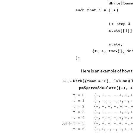
W
h
i
l
e
S
a
m
e
[
!
s
u
c
h
t
h
a
t
i
j
≠
*
)
s
t
e
p
3
(
*
s
t
a
t
e
i
[
[
]
]
s
t
a
t
e
,
t
,
1
,
t
m
a
x
,
i
n
]
{
}
;
]
H
e
r
e
i
s
a
n
e
x
a
m
p
l
e
o
f
h
o
w
t
W
i
t
h
t
m
a
x
1
0
,
C
o
l
u
m
n
[
{
=
}
@
I
n
[
]
:
=

p
m
S
y
s
t
e
m
S
i
m
u
l
a
t
e
1
,
[
{
-
+
t
0
,
,
,
,
,
,
=
{
+
+
+
+
-
-
-
t
1
,
,
,
,
,
,
=
{
+
+
+
-
-
-
-
t
2
,
,
,
,
,
,
=
{
+
-
-
-
-
-
t
3
,
,
,
,
,
,
=
{
+
+
+
+
-
-
-
t
4
,
,
,
,
,
,
=
{
+
+
+
+
-
-
-
t
5
,
,
,
,
,
,
=
{
+
+
+
-
-
-
-
O
u
t
[
]
=

t
6
,
,
,
,
,
,
=
{
+
+
+
+
+
-
-