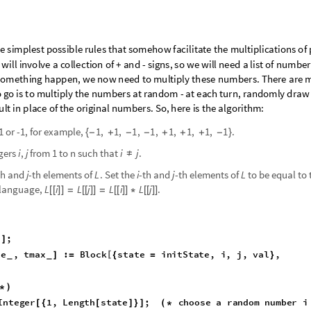
e
s
i
m
p
l
e
s
t
p
o
s
s
i
b
l
e
r
u
l
e
s
t
h
a
t
s
o
m
e
h
o
w
f
a
c
i
l
i
t
a
t
e
t
h
e
m
u
l
t
i
p
l
i
c
a
t
i
o
n
s
o
f
w
i
l
l
i
n
v
o
l
v
e
a
c
o
l
l
e
c
t
i
o
n
o
f
+
a
n
d
-
s
i
g
n
s
,
s
o
w
e
w
i
l
l
n
e
e
d
a
l
i
s
t
o
f
n
u
m
b
e
r
o
m
e
t
h
i
n
g
h
a
p
p
e
n
,
w
e
n
o
w
n
e
e
d
t
o
m
u
l
t
i
p
l
y
t
h
e
s
e
n
u
m
b
e
r
s
.
T
h
e
r
e
a
r
e
o
g
o
i
s
t
o
m
u
l
t
i
p
l
y
t
h
e
n
u
m
b
e
r
s
a
t
r
a
n
d
o
m
-
a
t
e
a
c
h
t
u
r
n
,
r
a
n
d
o
m
l
y
d
r
a
w
u
l
t
i
n
p
l
a
c
e
o
f
t
h
e
o
r
i
g
i
n
a
l
n
u
m
b
e
r
s
.
S
o
,
h
e
r
e
i
s
t
h
e
a
l
g
o
r
i
t
h
m
:
 or -1, for example,
.
1
,
1
,
1
,
1
,
1
,
1
,
1
,
1
{
-
+
-
-
+
+
+
-
}
egers
,
from 1 to n such that
.
i
j
i
j
≠
th and
-th elements of
. Set the
-th and
-th elements of
to be equal to 
j
L
i
j
L
 language,
.
L
i
L
j
L
i
L
j
[
[
]
]
=
[
[
]
]
=
[
[
]
]
*
[
[
]
]
e
;
]
t
e
,
t
m
a
x
:
B
l
o
c
k
s
t
a
t
e
i
n
i
t
S
t
a
t
e
,
i
,
j
,
v
a
l
,
[
]
=
{
=
}
_
_
*
)
I
n
t
e
g
e
r
1
,
L
e
n
g
t
h
s
t
a
t
e
;
c
h
o
o
s
e
a
r
a
n
d
o
m
n
u
m
b
e
r
i
[
{
[
]
}
]
(
*