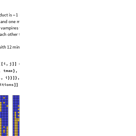
d
u
c
t
i
s
,
w
h
i
c
h
m
e
a
n
s
1
1
1
-
*
-
=
+
a
n
d
o
n
e
m
i
n
u
s
i
s
c
o
n
v
e
r
t
e
d
i
n
t
o
a
v
a
m
p
i
r
e
s
w
h
i
c
h
g
i
v
e
s
t
h
e
m
a
n
a
c
h
o
t
h
e
r
t
o
h
u
m
a
n
s
,
b
u
t
t
h
a
t
’
s
n
o
t
w
i
t
h
1
2
m
i
n
u
s
e
s
a
n
d
e
v
o
l
v
e
d
f
o
r
8
0
i
,
j
1
,
L
i
g
h
t
e
r
[
[
]
]

@
,
t
m
a
x
,
j
,
n
&
}
{
}
]
@
1
,
i
,
i
,
t
m
a
x
1
,
}
}
]
}
{
+
}
]
i
t
i
o
n
s
]
]