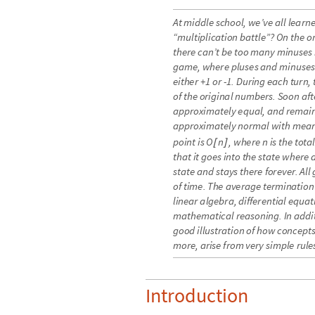
A
t
m
i
d
d
l
e
s
c
h
o
o
l
,
w
e
’
v
e
a
l
l
l
e
a
r
n
“
m
u
l
t
i
p
l
i
c
a
t
i
o
n
b
a
t
t
l
e
”
?
O
n
t
h
e
o
t
h
e
r
e
c
a
n
’
t
b
e
t
o
o
m
a
n
y
m
i
n
u
s
e
s
g
a
m
e
,
w
h
e
r
e
p
l
u
s
e
s
a
n
d
m
i
n
u
s
e
s
e
i
t
h
e
r
+
1
o
r
-
1
.
D
u
r
i
n
g
e
a
c
h
t
u
r
n
,
o
f
t
h
e
o
r
i
g
i
n
a
l
n
u
m
b
e
r
s
.
S
o
o
n
a
f
t
a
p
p
r
o
x
i
m
a
t
e
l
y
e
q
u
a
l
,
a
n
d
r
e
m
a
i
a
p
p
r
o
x
i
m
a
t
e
l
y
n
o
r
m
a
l
w
i
t
h
m
e
a
p
o
i
n
t
i
s
,
w
h
e
r
e
i
s
t
h
e
t
o
t
a
O
n
n
[
]
t
h
a
t
i
t
g
o
e
s
i
n
t
o
t
h
e
s
t
a
t
e
w
h
e
r
e
s
t
a
t
e
a
n
d
s
t
a
y
s
t
h
e
r
e
f
o
r
e
v
e
r
.
A
l
l
o
f
t
i
m
e
.
T
h
e
a
v
e
r
a
g
e
t
e
r
m
i
n
a
t
i
o
n
l
i
n
e
a
r
a
l
g
e
b
r
a
,
d
i
f
f
e
r
e
n
t
i
a
l
e
q
u
a
t
m
a
t
h
e
m
a
t
i
c
a
l
r
e
a
s
o
n
i
n
g
.
I
n
a
d
d
i
g
o
o
d
i
l
l
u
s
t
r
a
t
i
o
n
o
f
h
o
w
c
o
n
c
e
p
t
m
o
r
e
,
a
r
i
s
e
f
r
o
m
v
e
r
y
s
i
m
p
l
e
r
u
l
e
Introduction