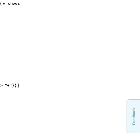
c
h
o
o
s
e
a
r
a
d
o
m
n
u
m
b
e
r
j
(
*
"
"
,
t
,
0
,
t
m
a
x
&
-
>
+
}
}
]
{
}
]
@
Feedback